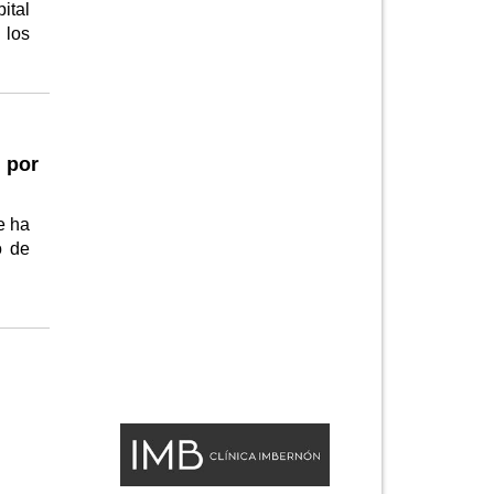
ital
 los
s por
e ha
o de
s