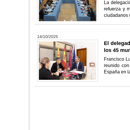
La delegació
refuerza y m
ciudadanos d
14/10/2025
El delegad
los 45 mun
Francisco Lu
reunido con
España en la