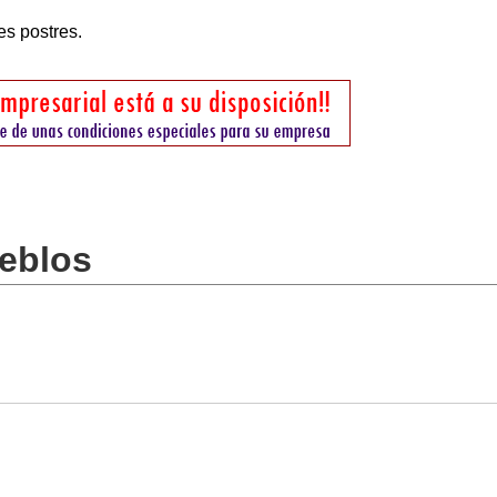
es postres.
ueblos