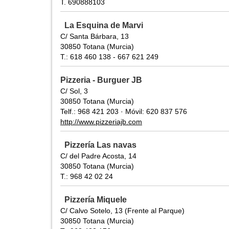
T. 690888103
La Esquina de Marvi
C/ Santa Bárbara, 13
30850 Totana (Murcia)
T.: 618 460 138 - 667 621 249
Pizzeria - Burguer JB
C/ Sol, 3
30850 Totana (Murcia)
Telf.: 968 421 203 · Móvil: 620 837 576
http://www.pizzeriajb.com
Pizzería Las navas
C/ del Padre Acosta, 14
30850 Totana (Murcia)
T.: 968 42 02 24
Pizzería Miquele
C/ Calvo Sotelo, 13 (Frente al Parque)
30850 Totana (Murcia)